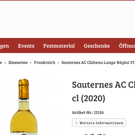
ngen
Events
Festmaterial
Geschenke
Öffnu
te
Süssweine
Frankreich
Sauternes AC Château Lange-Réglat 37.5
Sauternes AC C
cl (2020)
Artikel-Nr.:
13126
Weitere Informationen