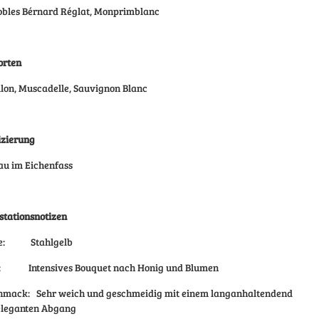
obles Bérnard Réglat, Monprimblanc
orten
lon, Muscadelle, Sauvignon Blanc
izierung
au im Eichenfass
tationsnotizen
be: Stahlgelb
: Intensives Bouquet nach Honig und Blumen
hmack: Sehr weich und geschmeidig mit einem langanhaltendend
eleganten Abgang