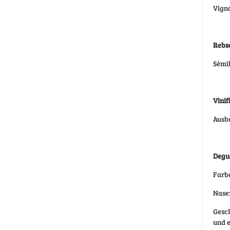
Vign
Rebs
Sémil
Vinif
Ausb
Degus
Far
Nase
Gesc
und 