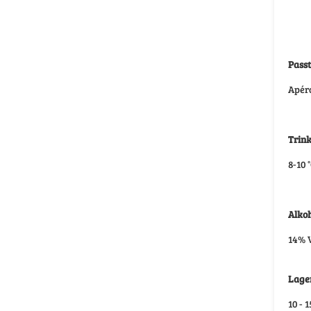
Passt
Apéro
Trin
8-10 
Alkoh
14% V
Lage
10 - 