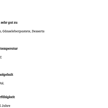
 sehr gut zu
, Gänseleberpastete, Desserts
ktemperatur
°C
olgehalt
ol.
rfähigkeit
15 Jahre