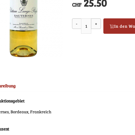
25.50
CHF
-
+
In den W
hreibung
uktionsgebiet
rnes, Bordeaux, Frankreich
uzent