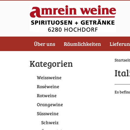
Über uns
Räumlichkeiten
Lieferu
Startsei
Kategorien
Ital
Weissweine
Roséweine
Es befin
Rotweine
Orangewine
Süssweine
Schweiz