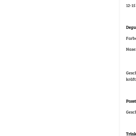
12-15
Degus
Farb
Nase
Gesc
kräft
Passt
Gesc
Trin