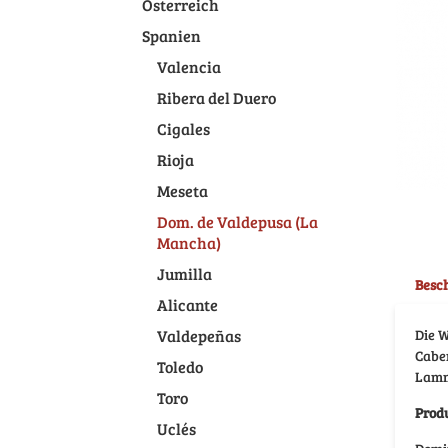
Österreich
Spanien
Valencia
Ribera del Duero
Cigales
Rioja
Meseta
Dom. de Valdepusa (La
Mancha)
Jumilla
Besc
Alicante
Valdepeñas
Die W
Cabe
Toledo
Lammr
Toro
Prod
Uclés