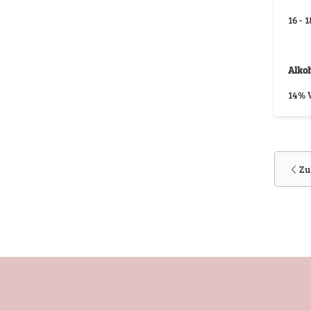
16 - 1
Alkoh
14% V
Zu