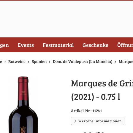
ngen
Events
Festmaterial
Geschenke
Öffnu
te
Rotweine
Spanien
Dom. de Valdepusa (La Mancha)
Marques
Marques de Gri
(2021) - 0.75 l
Artikel-Nr.:
11241
Weitere Informationen