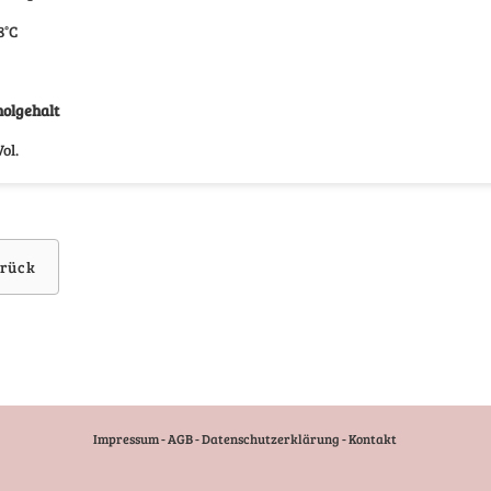
8°C
olgehalt
ol.
rück
Impressum
-
AGB
-
Datenschutzerklärung
-
Kontakt