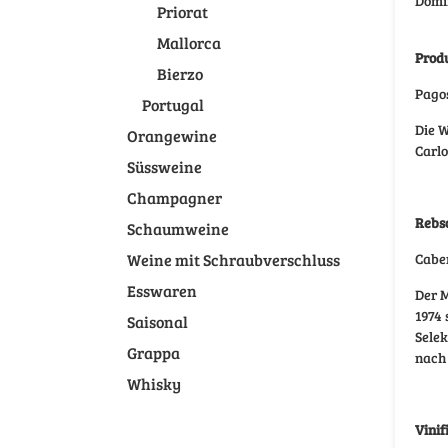
Domin
Priorat
Mallorca
Prod
Bierzo
Pagos
Portugal
Die W
Orangewine
Carlo
Süssweine
Champagner
Rebs
Schaumweine
Weine mit Schraubverschluss
Cabe
Esswaren
Der M
1974
Saisonal
Selek
Grappa
nach 
Whisky
Vinif