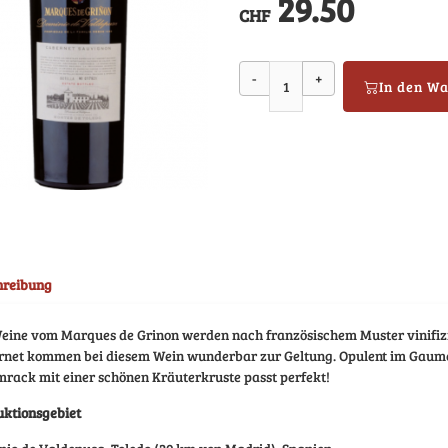
29.50
CHF
-
+
In den W
hreibung
eine vom Marques de Grinon werden nach französischem Muster vinifiz
rnet kommen bei diesem Wein wunderbar zur Geltung. Opulent im Gaume
ack mit einer schönen Kräuterkruste passt perfekt!
uktionsgebiet