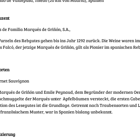
io de Valdepusa, Toledo (20 km von Madrid), Spanien
uzent
 de Familia Marqués de Griñón, S.A.,
urzeln des Rebgutes gehen bis ins Jahr 1292 zurück. Die Weine waren im 
s Falcó, der jetzige Marqués de Griñón, gilt als Pionier im spanischen Re
orten
rnet Sauvignon
arqués de Griñón und Emile Peynaud, dem Begründer der modernen Oenol
 schmuggelte der Marqués unter
Apfelbäumen versteckt, die ersten Cab
tion des Lesegutes ist die Grundlage. Getrennt nach Traubensorten und L
französischem Muster, war in Spanien bislang unbekannt.
izierung