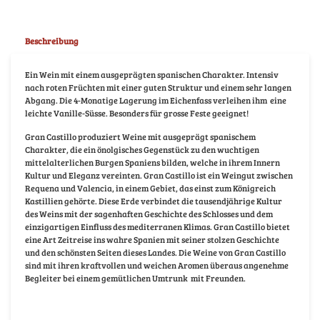
Beschreibung
Ein Wein mit einem ausgeprägten spanischen Charakter. Intensiv
nach roten Früchten mit einer guten Struktur und einem sehr langen
Abgang. Die 4-Monatige Lagerung im Eichenfass verleihen ihm
eine
leichte Vanille-Süsse. Besonders für grosse Feste geeignet!
Gran Castillo produziert Weine mit ausgeprägt spanischem
Charakter, die ein önolgisches Gegenstück zu den wuchtigen
mittelalterlichen Burgen Spaniens bilden, welche in ihrem Innern
Kultur und Eleganz vereinten. Gran Castillo ist ein Weingut zwischen
Requena und Valencia, in einem Gebiet, das einst zum Königreich
Kastillien gehörte. Diese Erde verbindet die tausendjährige Kultur
des Weins mit der sagenhaften Geschichte des Schlosses und dem
einzigartigen Einfluss des mediterranen Klimas. Gran Castillo bietet
eine Art Zeitreise ins wahre Spanien mit seiner stolzen Geschichte
und den schönsten Seiten dieses Landes. Die Weine von Gran Castillo
sind mit ihren kraftvollen und weichen Aromen überaus angenehme
Begleiter bei einem gemütlichen Umtrunk
mit Freunden.