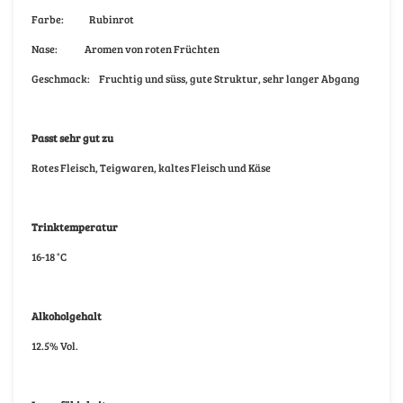
Farbe:
Rubinrot
Nase:
Aromen von roten Früchten
Geschmack:
Fruchtig und süss, gute Struktur, sehr langer Abgang
Passt sehr gut zu
Rotes Fleisch, Teigwaren, kaltes Fleisch und Käse
Trinktemperatur
16-18 °C
Alkoholgehalt
12.5% Vol.