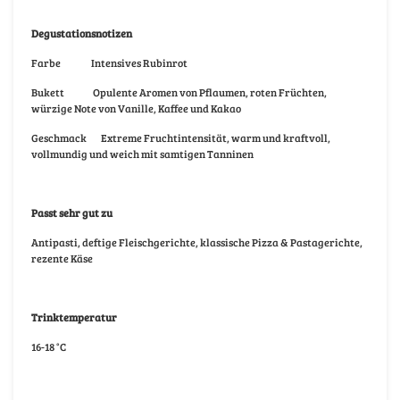
Degustationsnotizen
Farbe Intensives Rubinrot
Bukett Opulente Aromen von Pflaumen, roten Früchten,
würzige Note von Vanille, Kaffee und Kakao
Geschmack Extreme Fruchtintensität, warm und kraftvoll,
vollmundig und weich mit samtigen Tanninen
Passt sehr gut zu
Antipasti, deftige Fleischgerichte, klassische Pizza & Pastagerichte,
rezente Käse
Trinktemperatur
16-18 °C