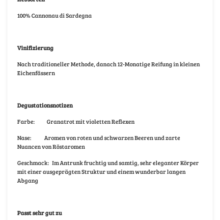
100% Cannonau di Sardegna
Vinifizierung
Nach traditioneller Methode, danach 12-Monatige Reifung in kleinen
Eichenfässern
Degustationsnotizen
Farbe:
Granatrot mit violetten Reflexen
Nase:
Aromen von roten und schwarzen Beeren und zarte
Nuancen von Röstaromen
Geschmack:
Im Antrunk fruchtig und samtig, sehr eleganter Körper
mit einer ausgeprägten Struktur und einem wunderbar langen
Abgang
Passt sehr gut zu