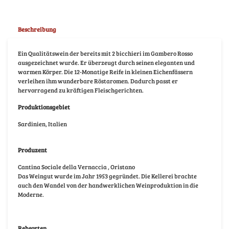
Beschreibung
Ein Qualitätswein der bereits mit 2 bicchieri im Gambero Rosso
ausgezeichnet wurde. Er überzeugt durch seinen eleganten und
warmen Körper. Die 12-Monatige Reife in kleinen Eichenfässern
verleihen ihm wunderbare Röstaromen. Dadurch passt er
hervorragend zu kräftigen Fleischgerichten.
Produktionsgebiet
Sardinien, Italien
Produzent
Cantina Sociale della Vernaccia , Oristano
Das Weingut wurde im Jahr 1953 gegründet. Die Kellerei brachte
auch den Wandel von der handwerklichen Weinproduktion in die
Moderne.
Rebsorten