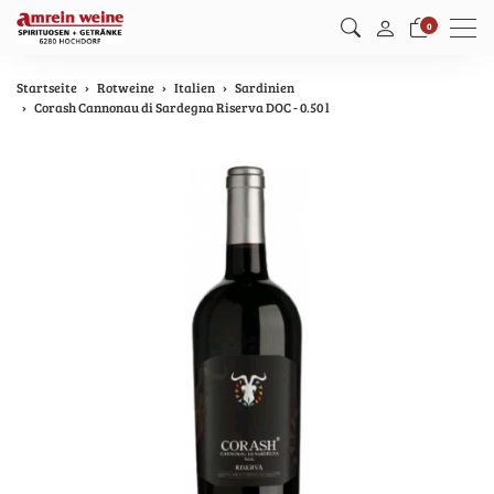
Men
0
Startseite
Rotweine
Italien
Sardinien
Corash Cannonau di Sardegna Riserva DOC - 0.50 l