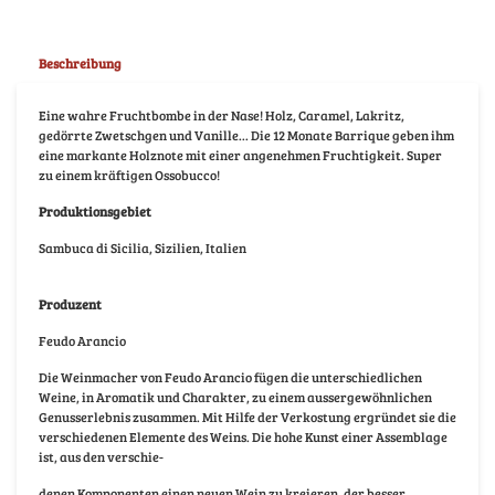
Beschreibung
Eine wahre Fruchtbombe in der Nase! Holz, Caramel, Lakritz,
gedörrte Zwetschgen und Vanille... Die 12 Monate Barrique geben ihm
eine markante Holznote mit einer angenehmen Fruchtigkeit. Super
zu einem kräftigen Ossobucco!
Produktionsgebiet
Sambuca di Sicilia, Sizilien, Italien
Produzent
Feudo Arancio
Die Weinmacher von Feudo Arancio fügen die unterschiedlichen
Weine, in Aromatik und Charakter, zu einem aussergewöhnlichen
Genusserlebnis zusammen. Mit Hilfe der Verkostung ergründet sie die
verschiedenen Elemente des Weins. Die hohe Kunst einer Assemblage
ist, aus den verschie-
denen Komponenten einen neuen Wein zu kreieren, der besser,