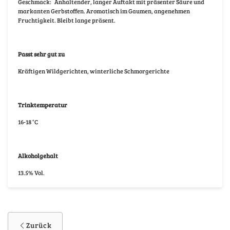
Geschmack:
Anhaltender, langer Auftakt mit präsenter Säure und
markanten Gerbstoffen. Aromatisch im Gaumen, angenehmen
Fruchtigkeit. Bleibt lange präsent.
Passt sehr gut zu
Kräftigen Wildgerichten, winterliche Schmorgerichte
Trinktemperatur
16-18 °C
Alkoholgehalt
13.5% Vol.
Zurück