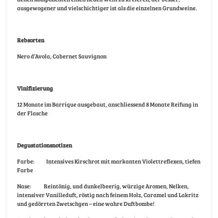
ausgewogener und vielschichtiger ist als die einzelnen Grundweine.
Rebsorten
Nero d’Avola, Cabernet Sauvignon
Vinifizierung
12 Monate im Barrique ausgebaut, anschliessend 8 Monate Reifung in
der Flasche
Degustationsnotizen
Farbe:
Intensives Kirschrot mit markanten Violettreflexen, tiefen
Farbe
Nase:
Reintönig, und dunkelbeerig, würzige Aromen, Nelken,
intensiver Vanilleduft, röstig nach feinem Holz, Caramel und Lakritz
und gedörrten Zwetschgen – eine wahre Duftbombe!