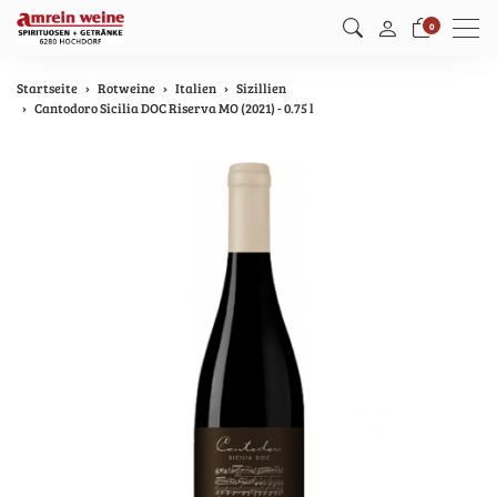
Men
0
Startseite
Rotweine
Italien
Sizillien
Cantodoro Sicilia DOC Riserva MO (2021) - 0.75 l