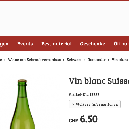
ngen
Events
Festmaterial
Geschenke
Öffnu
te
Weine mit Schraubverschluss
Schweiz
Romandie
Vin blanc 
Vin blanc Suisse
Artikel-Nr.:
13282
Weitere Informationen
6.50
CHF