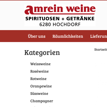
Über uns
Räumlichkeiten
Lieferu
Startsei
Kategorien
Weissweine
Roséweine
Rotweine
Orangewine
Süssweine
Champagner