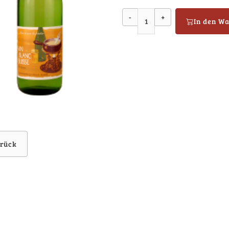
-
+
In den W
rück