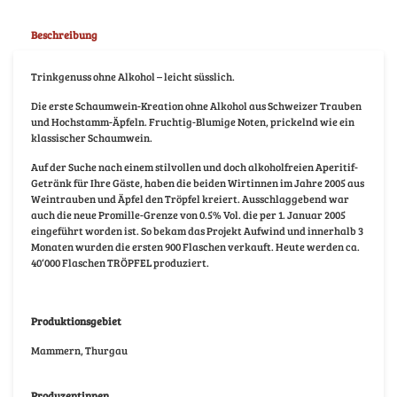
Beschreibung
Trinkgenuss ohne Alkohol – leicht süsslich.
Die erste Schaumwein-Kreation ohne Alkohol aus Schweizer Trauben
und Hochstamm-Äpfeln. Fruchtig-Blumige Noten, prickelnd wie ein
klassischer Schaumwein.
Auf der Suche nach einem stilvollen und doch alkoholfreien Aperitif-
Getränk für Ihre Gäste, haben die beiden Wirtinnen im Jahre 2005 aus
Weintrauben und Äpfel den Tröpfel kreiert. Ausschlaggebend war
auch die neue Promille-Grenze von 0.5% Vol. die per 1. Januar 2005
eingeführt worden ist. So bekam das Projekt Aufwind und innerhalb 3
Monaten wurden die ersten 900 Flaschen verkauft. Heute werden ca.
40‘000 Flaschen TRÖPFEL produziert.
Produktionsgebiet
Mammern, Thurgau
Produzentinnen