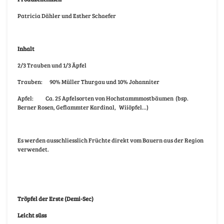
Patricia Dähler und Esther Schaefer
Inhalt
2/3 Trauben und 1/3 Äpfel
Trauben:
90% Müller Thurgau und 10% Johanniter
Apfel:
Ca. 25 Apfelsorten von Hochstammmostbäumen
(bsp.
Berner Rosen, Geflammter Kardinal,
Wiiöpfel…)
Es werden ausschliesslich Früchte direkt vom Bauern aus der Region
verwendet.
Tröpfel der Erste (Demi-Sec)
Leicht süss