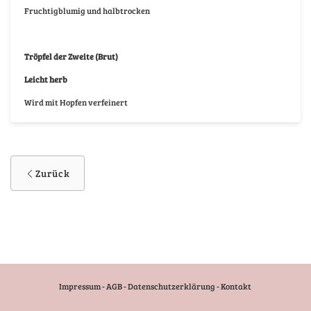
Fruchtigblumig und halbtrocken
Tröpfel der Zweite (Brut)
Leicht herb
Wird mit Hopfen verfeinert
Zurück
Impressum
-
AGB
-
Datenschutzerklärung
-
Kontakt