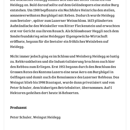
Heidegg an. Bald darauf sollte auf dem Geländesporn eine stolze Burg
entstehen. Um 1300 bepflanzte ein Nachfahre Heinrichs den steilen,
sonnenverwöhnten Burghügel mit Reben. Dadurch wurde Heidegg
zum Seetaler-, später zum Luzerner Weinschloss. 1653 plünderten
Aufständische den Weinkeller von Ritter Fleckenstein und erwachten
erst vor Gericht aus ihrem Rausch. Als Schlossbauer Heggli nach dem
Sonderbundskrieg seine Heidegger Eigengewächs-Wirtschaft
eröffnete, begann für die Seetaler ein fröhliches Weinleben auf
Heidegg.
Nicht immer jedoch ging es im Schloss und Weinberg Heidegg so lustig
zu. Rebkrankheiten und die Industrialisierung brachten auch hier
den Rebbau zum Erliegen. Erst 1951 begann durch den Beschluss des
Grossen Rates des Kantons Luzern eine neue Aera am Burghügel in
Gelfingen und damit auch die Renaissance des Luzerner Rebbaus. Das
Weingut blieb bis 1998 Staatsgut, wurde dann privatisiert und von
Peter Schuler, dem bisherigen Betriebsleiter, übernommen. Auf 5
Hektaren gedeihen dort heute 16 Rebsorten.
Produzent
Peter Schuler, Weingut Heidegg