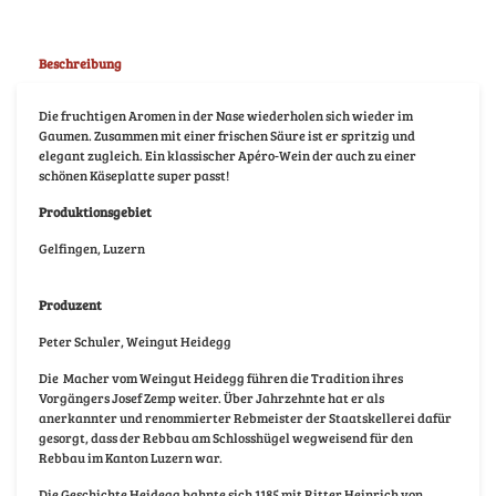
Beschreibung
Die fruchtigen Aromen in der Nase wiederholen sich wieder im
Gaumen. Zusammen mit einer frischen Säure ist er spritzig und
elegant zugleich. Ein klassischer Apéro-Wein der auch zu einer
schönen Käseplatte super passt!
Produktionsgebiet
Gelfingen, Luzern
Produzent
Peter Schuler, Weingut Heidegg
Die
Macher vom Weingut Heidegg führen die Tradition ihres
Vorgängers Josef Zemp weiter. Über Jahrzehnte hat er als
anerkannter und renommierter Rebmeister der Staatskellerei dafür
gesorgt, dass der Rebbau am Schlosshügel wegweisend für den
Rebbau im Kanton Luzern war.
Die Geschichte Heidegg bahnte sich 1185 mit Ritter Heinrich von