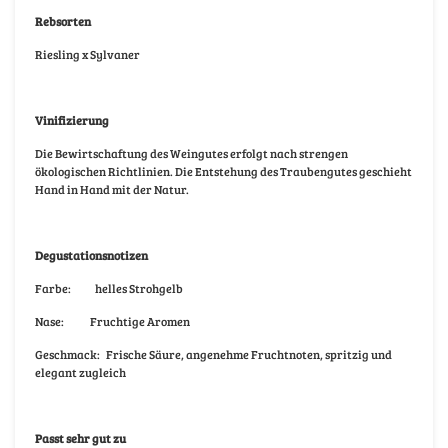
Rebsorten
Riesling x Sylvaner
Vinifizierung
Die Bewirtschaftung des Weingutes erfolgt nach strengen
ökologischen Richtlinien. Die Entstehung des Traubengutes geschieht
Hand in Hand mit der Natur.
Degustationsnotizen
Farbe:
helles Strohgelb
Nase:
Fruchtige Aromen
Geschmack:
Frische Säure, angenehme Fruchtnoten, spritzig und
elegant zugleich
Passt sehr gut zu