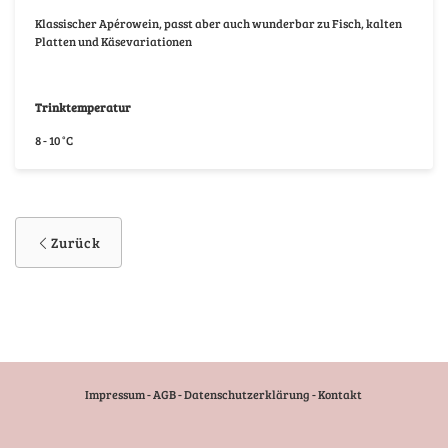
Klassischer Apérowein, passt aber auch wunderbar zu Fisch, kalten
Platten und Käsevariationen
Trinktemperatur
8 - 10 °C
Zurück
Impressum
-
AGB
-
Datenschutzerklärung
-
Kontakt