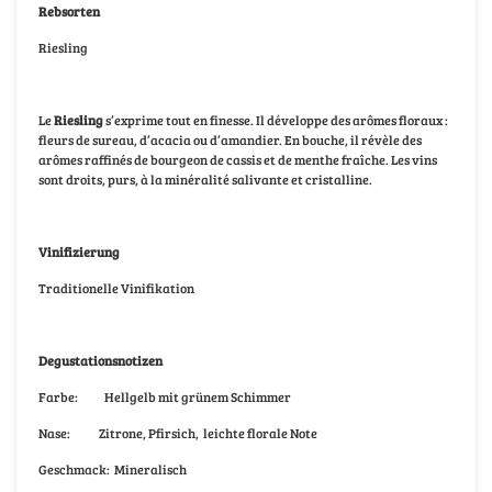
Rebsorten
Riesling
Le
Riesling
s’exprime tout en finesse. Il développe des arômes floraux :
fleurs de sureau, d’acacia ou d’amandier. En bouche, il révèle des
arômes raffinés de bourgeon de cassis et de menthe fraîche. Les vins
sont droits, purs, à la minéralité salivante et cristalline.
Vinifizierung
Traditionelle Vinifikation
Degustationsnotizen
Farbe:
Hellgelb mit grünem Schimmer
Nase:
Zitrone, Pfirsich,
leichte florale Note
Geschmack:
Mineralisch