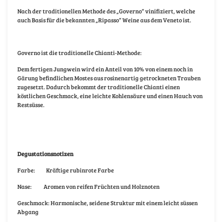
Nach der traditionellen Methode des „Governo“ vinifiziert, welche
auch Basis für die bekannten „Ripasso“ Weine aus dem Veneto ist.
Governo ist die traditionelle Chianti-Methode:
Dem fertigen Jungwein wird ein Anteil von 10% von einem noch in
Gärung befindlichen Mostes aus rosinenartig getrockneten Trauben
zugesetzt. Dadurch bekommt der traditionelle Chianti einen
köstlichen Geschmack, eine leichte Kohlensäure und einen Hauch von
Restsüsse.
Degustationsnotizen
Farbe:
Kräftige rubinrote Farbe
Nase:
Aromen von reifen Früchten und Holznoten
Geschmack: Harmonische, seidene Struktur mit einem leicht süssen
Abgang