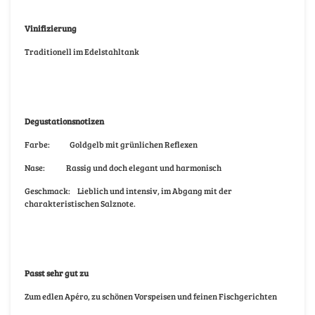
Vinifizierung
Traditionell im Edelstahltank
Degustationsnotizen
Farbe: Goldgelb mit grünlichen Reflexen
Nase: Rassig und doch elegant und harmonisch
Geschmack: Lieblich und intensiv, im Abgang mit der
charakteristischen Salznote.
Passt sehr gut zu
Zum edlen Apéro, zu schönen Vorspeisen und feinen Fischgerichten