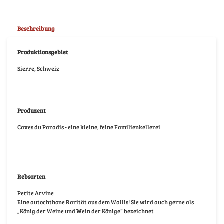
Beschreibung
Produktionsgebiet
Sierre, Schweiz
Produzent
Caves du Paradis - eine kleine, feine Familienkellerei
Rebsorten
Petite Arvine
Eine autochthone Rarität aus dem Wallis! Sie wird auch gerne als
„König der Weine und Wein der Könige“ bezeichnet