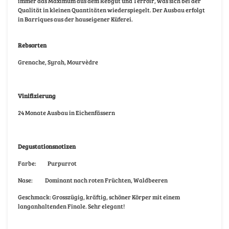
immer das Maximum aus dem Rebgut und Terroir, was sich bei der
Qualität in kleinen Quantitäten wiederspiegelt. Der Ausbau erfolgt
in Barriques aus der hauseigener Küferei.
Rebsorten
Grenache, Syrah, Mourvèdre
Vinifizierung
24 Monate Ausbau in Eichenfässern
Degustationsnotizen
Farbe:
Purpurrot
Nase:
Dominant nach roten Früchten, Waldbeeren
Geschmack: Grosszügig, kräftig, schöner Körper mit einem
langanhaltenden Finale. Sehr elegant!