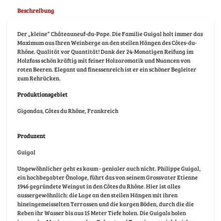
Beschreibung
Der „kleine“ Châteauneuf-du-Pape. Die Familie Guigal holt immer das
Maximum aus Ihren Weinberge an den steilen Hängen des Côtes-du-
Rhône. Qualität vor Quantität! Dank der 24-Monatigen Reifung im
Holzfass schön kräftig mit feiner Holzaromatik und Nuancen von
roten Beeren. Elegant und finessenreich ist er ein schöner Begleiter
zum Rehrücken.
Produktionsgebiet
Gigondas, Côtes du Rhône, Frankreich
Produzent
Guigal
Ungewöhnlicher geht es kaum - genialer auch nicht. Philippe Guigal,
ein hochbegabter Önologe, führt das von seinem Grossvater Etienne
1946 gegründete Weingut in den Côtes du Rhône. Hier ist alles
aussergewöhnlich: die Lage an den steilen Hängen mit ihren
hineingemeisselten Terrassen und die kargen Böden, durch die die
Reben ihr Wasser bis aus 15 Meter Tiefe holen. Die Guigals holen