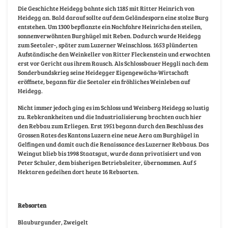
Die Geschichte Heidegg bahnte sich 1185 mit Ritter Heinrich von
Heidegg an. Bald darauf sollte auf dem Geländesporn eine stolze Burg
entstehen. Um 1300 bepflanzte ein Nachfahre Heinrichs den steilen,
sonnenverwöhnten Burghügel mit Reben. Dadurch wurde Heidegg
zum Seetaler-, später zum Luzerner Weinschloss. 1653 plünderten
Aufständische den Weinkeller von Ritter Fleckenstein und erwachten
erst vor Gericht aus ihrem Rausch. Als Schlossbauer Heggli nach dem
Sonderbundskrieg seine Heidegger Eigengewächs-Wirtschaft
eröffnete, begann für die Seetaler ein fröhliches Weinleben auf
Heidegg.
Nicht immer jedoch ging es im Schloss und Weinberg Heidegg so lustig
zu. Rebkrankheiten und die Industrialisierung brachten auch hier
den Rebbau zum Erliegen. Erst 1951 begann durch den Beschluss des
Grossen Rates des Kantons Luzern eine neue Aera am Burghügel in
Gelfingen und damit auch die Renaissance des Luzerner Rebbaus. Das
Weingut blieb bis 1998 Staatsgut, wurde dann privatisiert und von
Peter Schuler, dem bisherigen Betriebsleiter, übernommen. Auf 5
Hektaren gedeihen dort heute 16 Rebsorten.
Rebsorten
Blauburgunder, Zweigelt