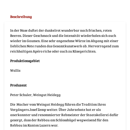
Beschreibung
In der Nase duftet der dunkelrot wunderbar nach frischen, roten
Beeren. Dieser Geschmack und die Intensität wiederholen sich auch
wieder im Gaumen. Eine sehr angenehme Würze im Abgang mit einer
lieblichen Note runden das Gesamtkunstwerk ab. Hervorragend zum
reichhaltigen Apéro riche oder auch zu Käsegerichten.
Produktionsgebiet
Wallis
Produzent
Peter Schuler, Weingut Heidegg
Die
Macher vom Weingut Heidegg führen die Tradition ihres
Vorgängers Josef Zemp weiter. Über Jahrzehnte hat er als
anerkannter und renommierter Rebmeister der Staatskellerei dafür
gesorgt, dass der Rebbau am Schlosshügel wegweisend für den
Rebbau im Kanton Luzern war.