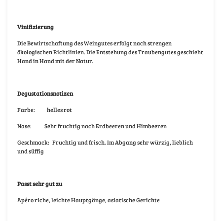
Vinifizierung
Die Bewirtschaftung des Weingutes erfolgt nach strengen
ökologischen Richtlinien. Die Entstehung des Traubengutes geschieht
Hand in Hand mit der Natur.
Degustationsnotizen
Farbe:
helles rot
Nase:
Sehr fruchtig nach Erdbeeren und Himbeeren
Geschmack:
Fruchtig und frisch. Im Abgang sehr würzig, lieblich
und süffig
Passt sehr gut zu
Apéro riche, leichte Hauptgänge, asiatische Gerichte