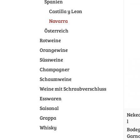
Spanien
Castilla y Leon
Navarra
Österreich
Rotweine
Orangewine
Süssweine
Champagner
Schaumweine
Weine mit Schraubverschluss
Esswaren
Saisonal
Nekea
Grappa
l
Whisky
Bodeg
Garn