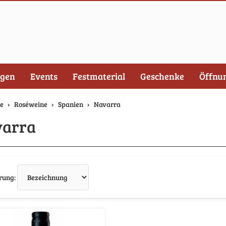
ngen
Events
Festmaterial
Geschenke
Öffnu
te
Roséweine
Spanien
Navarra
arra
Sortierung
rung: